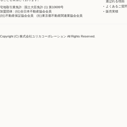
選ばれる理由
よくあるご質
宅地取引業免許 : 国土大臣免許 (1) 第10699号
販売実積
加盟団体 : (社)全日本不動産協会会員
(社)不動産保証協会会員 (社)東京都不動産関連業協会会員
Copyright (C) 株式会社ユリカコーポレーション All Rights Reserved.