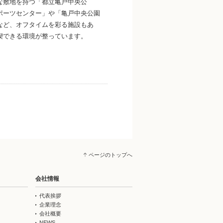
な敷地を持つ「都立亀戸中央公
ポーツセンター」や「亀戸中央公園
など、オフタイムを彩る施設もあ
喫できる環境が整っています。
ページのトップへ
会社情報
代表挨拶
企業理念
会社概要
NEWS