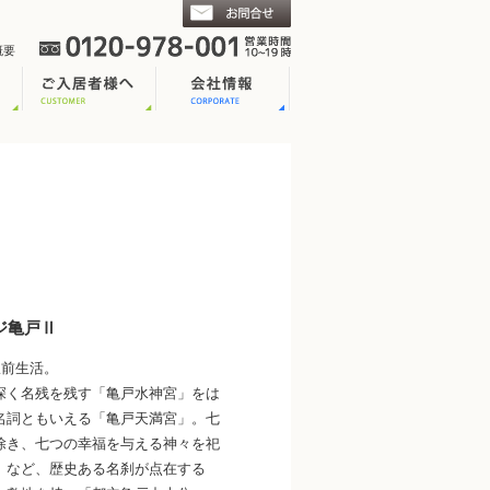
概要
ジ亀戸Ⅱ
駅前生活。
深く名残を残す「亀戸水神宮」をは
名詞ともいえる「亀戸天満宮」。七
除き、七つの幸福を与える神々を祀
」など、歴史ある名刹が点在する