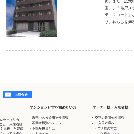
街。また、広大
園」、「亀戸ス
テニスコート」
り、暮らしを満
マンション経営を始めたい方
オーナー様・入居者様
販売中の投資用物件情報
空室の賃貸物件情報
式会社ユリカコ
不動産投資のメリット
ご入居者様へ
こと、入居者様
不動産投資とは
ご入居の前に
質を重視した資産
にとって最適な
お客様の声
ご入居中の方へ