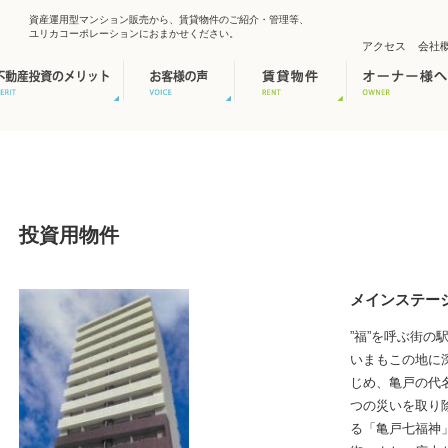
資産運用型マンション販売から、賃貸物件のご紹介・管理等、
ユリカコーポレーションにおまかせください。
アクセス
会社
投資用物件
メインステー
”福”を呼ぶ街の
いまもこの地に
じめ、亀戸の代
つの災いを取り
る「亀戸七福神