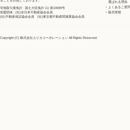
ることを目指しております。
選ばれる理由
よくあるご質
宅地取引業免許 : 国土大臣免許 (1) 第10699号
販売実積
加盟団体 : (社)全日本不動産協会会員
(社)不動産保証協会会員 (社)東京都不動産関連業協会会員
Copyright (C) 株式会社ユリカコーポレーション All Rights Reserved.